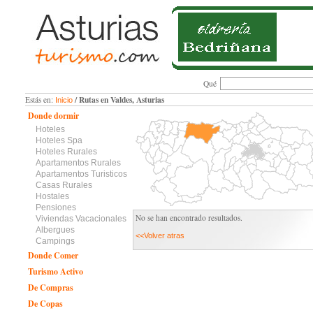
Qué
/ Rutas en Valdes, Asturias
Estás en:
Inicio
Donde dormir
Hoteles
Hoteles Spa
Hoteles Rurales
Apartamentos Rurales
Apartamentos Turisticos
Casas Rurales
Hostales
Pensiones
No se han encontrado resultados.
Viviendas Vacacionales
Albergues
<<Volver atras
Campings
Donde Comer
Turismo Activo
De Compras
De Copas