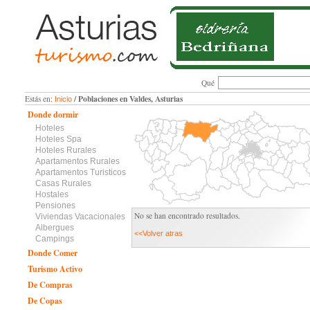
Qué
/ Poblaciones en Valdes, Asturias
Estás en:
Inicio
Donde dormir
Hoteles
Hoteles Spa
Hoteles Rurales
Apartamentos Rurales
Apartamentos Turisticos
Casas Rurales
Hostales
Pensiones
No se han encontrado resultados.
Viviendas Vacacionales
Albergues
<<Volver atras
Campings
Donde Comer
Turismo Activo
De Compras
De Copas