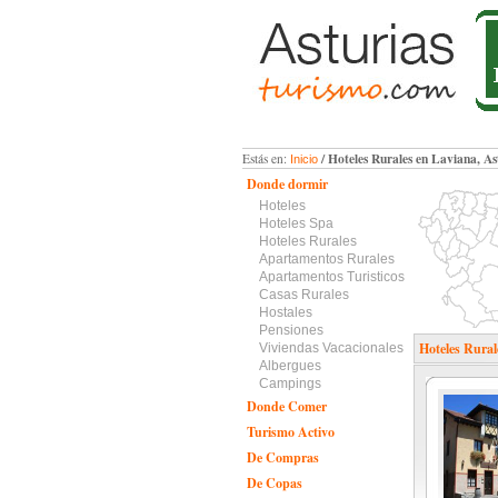
/ Hoteles Rurales en Laviana, As
Estás en:
Inicio
Donde dormir
Hoteles
Hoteles Spa
Hoteles Rurales
Apartamentos Rurales
Apartamentos Turisticos
Casas Rurales
Hostales
Pensiones
Hoteles Rural
Viviendas Vacacionales
Albergues
Campings
Donde Comer
Turismo Activo
De Compras
De Copas