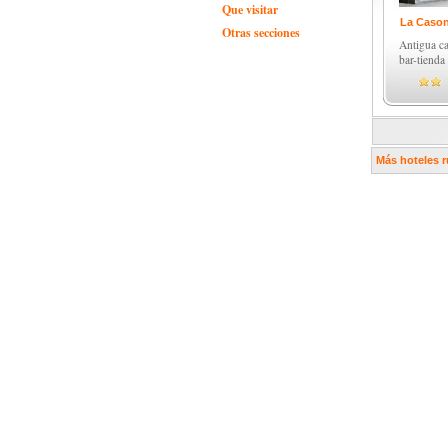
Que visitar
La Cason
Otras secciones
Antigua ca
bar-tienda 
Más hoteles r