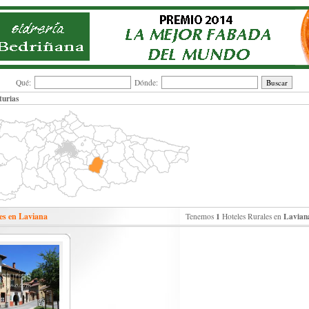
Qué:
Dónde:
turias
es en Laviana
1
Lavian
Tenemos
Hoteles Rurales en