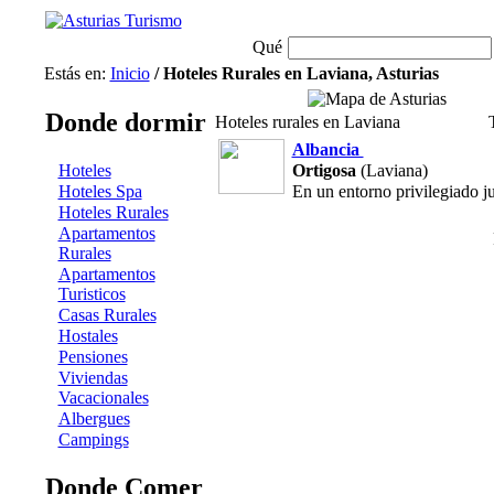
Qué
Estás en:
Inicio
/ Hoteles Rurales en Laviana, Asturias
Donde dormir
Hoteles rurales en Laviana
Albancia
Hoteles
Ortigosa
(Laviana)
Hoteles Spa
En un entorno privilegiado ju
Hoteles Rurales
Apartamentos
Rurales
Apartamentos
Turisticos
Casas Rurales
Hostales
Pensiones
Viviendas
Vacacionales
Albergues
Campings
Donde Comer