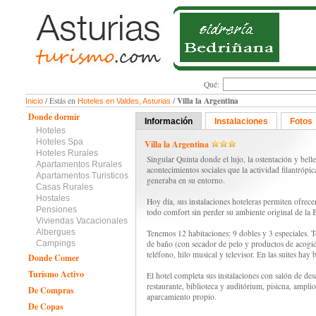
Qué:
Villa la Argentina
/ Estás en
/
Inicio
Hoteles en Valdes, Asturias
Donde dormir
Información
Instalaciones
Fotos
Hoteles
Hoteles Spa
Villa la Argentina
Hoteles Rurales
Singular Quinta donde el lujo, la ostentación y bel
Apartamentos Rurales
acontecimientos sociales que la actividad filantrópi
Apartamentos Turisticos
generaba en su entorno.
Casas Rurales
Hostales
Hoy día, sus instalaciones hoteleras permiten ofrece
Pensiones
todo comfort sin perder su ambiente original de la
Viviendas Vacacionales
Albergues
Tenemos 12 habitaciones: 9 dobles y 3 especiales. 
Campings
de baño (con secador de pelo y productos de acogid
teléfono, hilo musical y televisor. En las suites hay
Donde Comer
Turismo Activo
El hotel completa sus instalaciones con salón de des
restaurante, biblioteca y auditórium, pisicna, amplio
De Compras
aparcamiento propio.
De Copas