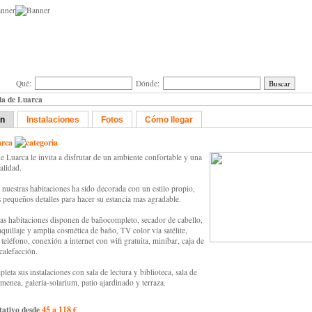
Qué:
Dónde:
la de Luarca
ón
Instalaciones
Fotos
Cómo llegar
arca
de Luarca le invita a disfrutar de un ambiente confortable y una
alidad.
nuestras habitaciones ha sido decorada con un estilo propio,
 pequeños detalles para hacer su estancia mas agradable.
as habitaciones disponen de bañocompleto, secador de cabello,
quillaje y amplia cosmética de baño, TV color vía satélite,
teléfono, conexión a internet con wifi gratuita, minibar, caja de
calefacción.
leta sus instalaciones con sala de lectura y biblioteca, sala de
imenea, galería-solarium, patio ajardinado y terraza.
tativo desde
45 a 118 €