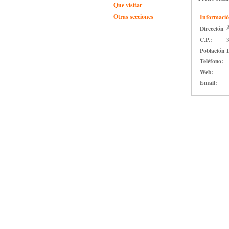
Que visitar
Otras secciones
Informació
Ã
Dirección
C.P.:
Población
Teléfono:
Web:
Email: