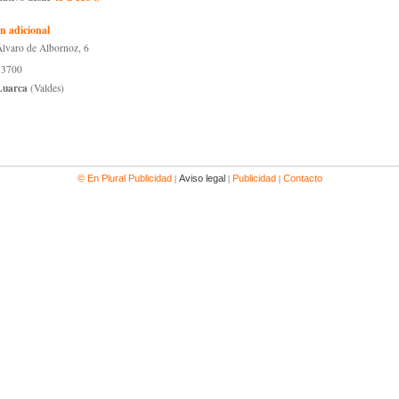
n adicional
lvaro de Albornoz, 6
33700
Luarca
(Valdes)
|
|
|
© En Plural Publicidad
Aviso legal
Publicidad
Contacto