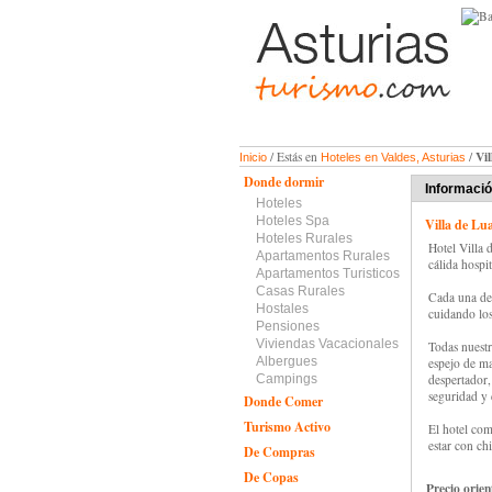
Vil
/ Estás en
/
Inicio
Hoteles en Valdes, Asturias
Donde dormir
Informaci
Hoteles
Hoteles Spa
Villa de Lu
Hoteles Rurales
Hotel Villa 
Apartamentos Rurales
cálida hospit
Apartamentos Turisticos
Casas Rurales
Cada una de 
Hostales
cuidando los
Pensiones
Viviendas Vacacionales
Todas nuestr
Albergues
espejo de ma
Campings
despertador, 
seguridad y 
Donde Comer
Turismo Activo
El hotel comp
estar con ch
De Compras
De Copas
Precio orien