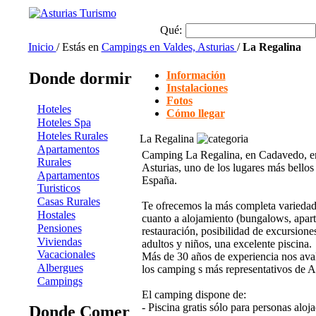
Qué:
Inicio
/ Estás en
Campings en Valdes, Asturias
/
La Regalina
Donde dormir
Información
Instalaciones
Fotos
Hoteles
Cómo llegar
Hoteles Spa
Hoteles Rurales
La Regalina
Apartamentos
Camping La Regalina, en Cadavedo, en
Rurales
Asturias, uno de los lugares más bellos 
Apartamentos
España.
Turisticos
Casas Rurales
Te ofrecemos la más completa variedad 
Hostales
cuanto a alojamiento (bungalows, apart
Pensiones
restauración, posibilidad de excursione
Viviendas
adultos y niños, una excelente piscina.
Vacacionales
Más de 30 años de experiencia nos av
Albergues
los camping s más representativos de As
Campings
El camping dispone de:
- Piscina gratis sólo para personas aloj
Donde Comer