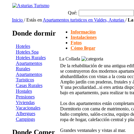
Qué:
Inicio
/ Estás en
Apartamentos turisticos en Valdes, Asturias
/
La
Donde dormir
Información
Instalaciones
Fotos
Hoteles
Cómo llegar
Hoteles Spa
Hoteles Rurales
La Collada
Apartamentos
De la rehabilitación de una antigua edif
Rurales
se construyeron dos modernos apartam
Apartamentos
abuhardillados con vistas a la costa occ
Turisticos
Amplio jardín con praderas, frutales y 
Casas Rurales
Y una peculiaridad...si eres artista dis
Hostales
bajo en apartamento, para realizar tu tr
Pensiones
Viviendas
Los dos apartamentos están completam
Vacacionales
Dormitorio con cama de matrimonio, ca
Albergues
baño completo, salón-cocina, equipo d
Campings
ropa de hogar, calefacción central y pla
Grandes ventanales y vistas al mar.
Donde Comer