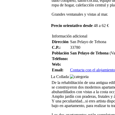
baño completo, salón-cocina, equipo d
ropa de hogar, calefacción central y pla
Grandes ventanales y vistas al mar.
Precio orientativo desde
48 a 62 €
Información adicional
Dirección
San Pelayo de Tehona
C.P.:
33780
Población
San Pelayo de Tehona
(Va
Teléfono:
Web:
Email:
Contacta con el alojamiento
La Collada
De la rehabilitación de una antigua edif
se construyeron dos modernos apartam
abuhardillados con vistas a la costa occ
Amplio jardín con praderas, frutales y 
Y una peculiaridad...si eres artista dis
bajo en apartamento, para realizar tu tr
Los dos apartamentos están completam