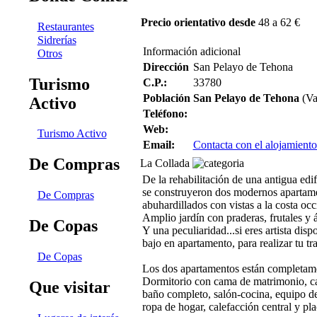
Precio orientativo desde
48 a 62 €
Restaurantes
Sidrerías
Información adicional
Otros
Dirección
San Pelayo de Tehona
Turismo
C.P.:
33780
Población
San Pelayo de Tehona
(Va
Activo
Teléfono:
Web:
Turismo Activo
Email:
Contacta con el alojamiento
De Compras
La Collada
De la rehabilitación de una antigua edif
se construyeron dos modernos apartam
De Compras
abuhardillados con vistas a la costa occ
Amplio jardín con praderas, frutales y 
De Copas
Y una peculiaridad...si eres artista dis
bajo en apartamento, para realizar tu tr
De Copas
Los dos apartamentos están completam
Dormitorio con cama de matrimonio, ca
Que visitar
baño completo, salón-cocina, equipo d
ropa de hogar, calefacción central y pla