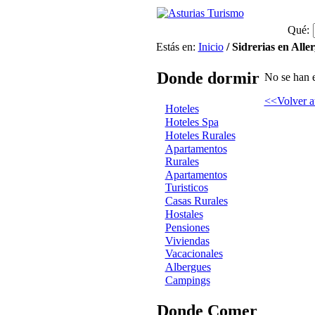
Qué:
Estás en:
Inicio
/ Sidrerias en Aller
Donde dormir
No se han e
<<Volver a
Hoteles
Hoteles Spa
Hoteles Rurales
Apartamentos
Rurales
Apartamentos
Turisticos
Casas Rurales
Hostales
Pensiones
Viviendas
Vacacionales
Albergues
Campings
Donde Comer