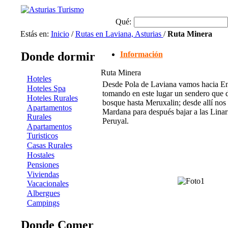
Qué:
Estás en:
Inicio
/
Rutas en Laviana, Asturias
/
Ruta Minera
Donde dormir
Información
Ruta Minera
Hoteles
Desde Pola de Laviana vamos hacia En
Hoteles Spa
tomando en este lugar un sendero que d
Hoteles Rurales
bosque hasta Meruxalin; desde allí nos 
Apartamentos
Mardana para después bajar a las Linar
Rurales
Peruyal.
Apartamentos
Turisticos
Casas Rurales
Hostales
Pensiones
Viviendas
Vacacionales
Albergues
Campings
Donde Comer