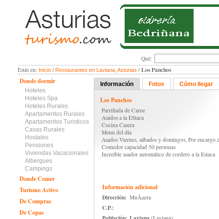
Qué:
Los Panchos
Estás en:
/
/
Inicio
Restaurantes en Laviana, Asturias
Donde dormir
Información
Fotos
Cómo llegar
Hoteles
Hoteles Spa
Los Panchos
Hoteles Rurales
Parrillada de Carne
Apartamentos Rurales
Asados a la EStaca
Apartamentos Turisticos
Cocina Casera
Casas Rurales
Menu del día
Hostales
Asados Viernes, sábados y domingos, Por encargo c
Pensiones
Comedor capacidad 50 personas
Viviendas Vacacionales
Increible asador automático de cordero a la Estaca
Albergues
Campings
Donde Comer
Información adicional
Turismo Activo
Dirección:
MuÃ±era
De Compras
C.P.:
De Copas
Población:
Laviana
(Laviana)