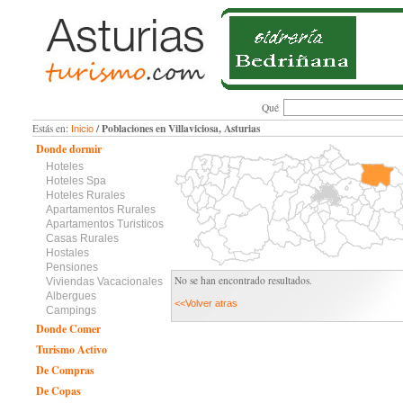
Qué
/ Poblaciones en Villaviciosa, Asturias
Estás en:
Inicio
Donde dormir
Hoteles
Hoteles Spa
Hoteles Rurales
Apartamentos Rurales
Apartamentos Turisticos
Casas Rurales
Hostales
Pensiones
No se han encontrado resultados.
Viviendas Vacacionales
Albergues
<<Volver atras
Campings
Donde Comer
Turismo Activo
De Compras
De Copas