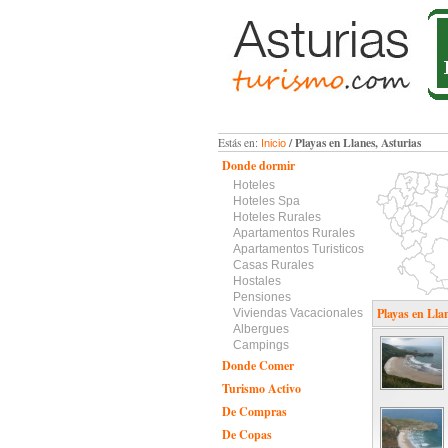
/ Playas en Llanes, Asturias
Estás en:
Inicio
Donde dormir
Hoteles
Hoteles Spa
Hoteles Rurales
Apartamentos Rurales
Apartamentos Turisticos
Casas Rurales
Hostales
Pensiones
Playas en Lla
Viviendas Vacacionales
Albergues
Campings
Donde Comer
Turismo Activo
De Compras
De Copas