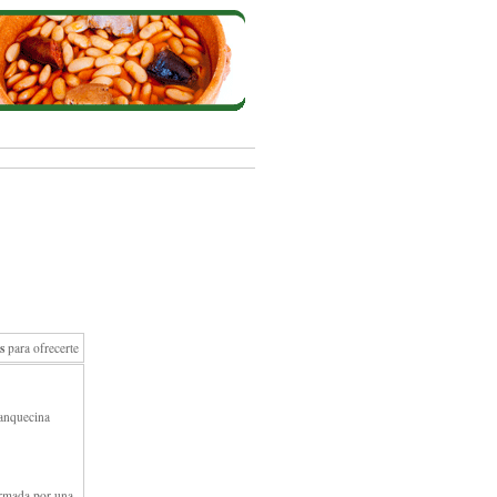
s
para ofrecerte
anquecina
ormada por una