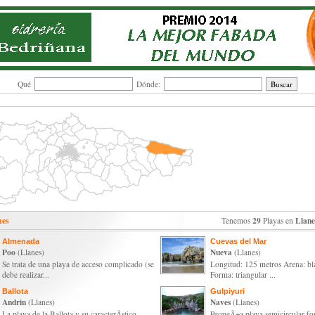
Qué
Dónde:
nes
29
Llane
Tenemos
Playas en
Almenada
Cuevas del Mar
Poo
Nueva
(Llanes)
(Llanes)
Se trata de una playa de acceso complicado (se
Longitud: 125 metros Arena: bl
debe realizar...
Forma: triangular ...
Ballota
Gulpiyuri
Andrin
Naves
(Llanes)
(Llanes)
La playa de la Ballota y su caracterÃ­stico
PequeÃ±a playa semicircular f