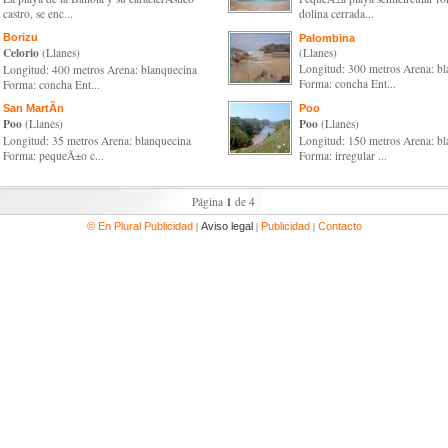
castro, se enc...
dolina cerrada...
Borizu
Palombina
Celorio
(Llanes)
(Llanes)
Longitud: 300 metros Arena: bl
Longitud: 400 metros Arena: blanquecina
Forma: concha Ent...
Forma: concha Ent...
San MartÃ­n
Poo
Poo
Poo
(Llanes)
(Llanes)
Longitud: 35 metros Arena: blanquecina
Longitud: 150 metros Arena: bl
Forma: pequeÃ±o c...
Forma: irregular ...
1
Página
de 4
|
|
|
© En Plural Publicidad
Aviso legal
Publicidad
Contacto