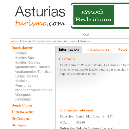
Qué:
Charcos
/ Estás en
/
Inicio
Pensiones en Laviana, Asturias
Donde dormir
Información
Instalaciones
Fotos
Hoteles
Hoteles Spa
Charcos
Hoteles Rurales
En el centro de Pola de Laviana, La Casona de Entr
Apartamentos Rurales
totalmente equipados ideales para largas estancias, 
Apartamentos Turisticos
alquiler por semanas o días.
Casas Rurales
Hostales
Pensiones
Viviendas Vacacionales
Albergues
Campings
Donde Comer
Información adicional
Turismo Activo
Dirección:
Emilio MartÃ­nez, 18 - 4Âº
De Compras
C.P.:
33980
De Copas
Población:
Pola de Laviana
(Laviana)