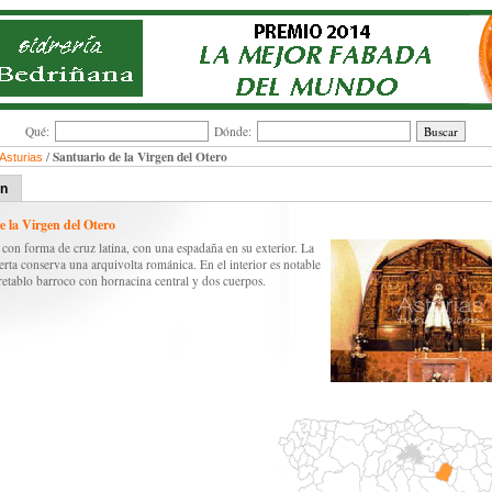
Qué:
Dónde:
Santuario de la Virgen del Otero
/
 Asturias
ón
e la Virgen del Otero
 con forma de cruz latina, con una espadaña en su exterior. La
erta conserva una arquivolta románica. En el interior es notable
etablo barroco con hornacina central y dos cuerpos.