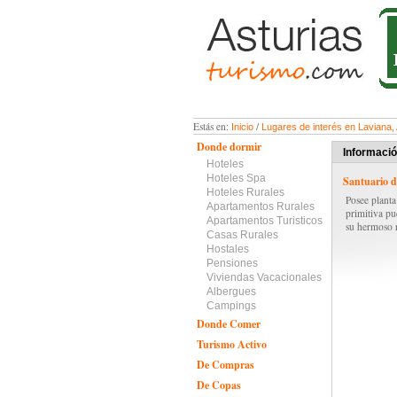
Estás en:
/
Inicio
Lugares de interés en Laviana,
Donde dormir
Informaci
Hoteles
Hoteles Spa
Santuario d
Hoteles Rurales
Posee planta
Apartamentos Rurales
primitiva pu
Apartamentos Turisticos
su hermoso r
Casas Rurales
Hostales
Pensiones
Viviendas Vacacionales
Albergues
Campings
Donde Comer
Turismo Activo
De Compras
De Copas