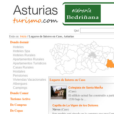
Qué
/ Lugares de Interes en Caso, Asturias
Estás en:
Inicio
Donde dormir
Hoteles
Hoteles Spa
Hoteles Rurales
Apartamentos Rurales
Apartamentos Turisticos
Casas Rurales
Hostales
Pensiones
Lugares de Interes en Caso
Viviendas Vacacionales
Albergues
Campings
Colegiata de Santa MarÃ­a
(Caso)
Donde Comer
El edificio actual fue construido a parti
Turismo Activo
1550 bajo la ...
De Compras
Capilla de La Vigen de los Dolores
Nieves
(Caso)
De Copas
Este pueblo está situado en la carretera que une Cam