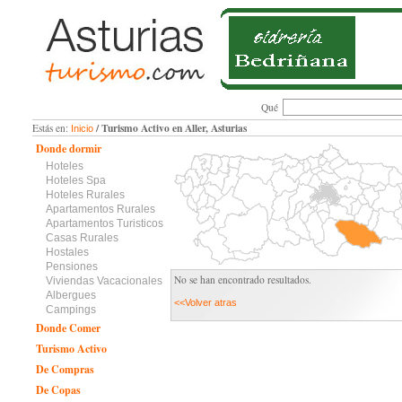
Qué
/ Turismo Activo en Aller, Asturias
Estás en:
Inicio
Donde dormir
Hoteles
Hoteles Spa
Hoteles Rurales
Apartamentos Rurales
Apartamentos Turisticos
Casas Rurales
Hostales
Pensiones
No se han encontrado resultados.
Viviendas Vacacionales
Albergues
<<Volver atras
Campings
Donde Comer
Turismo Activo
De Compras
De Copas