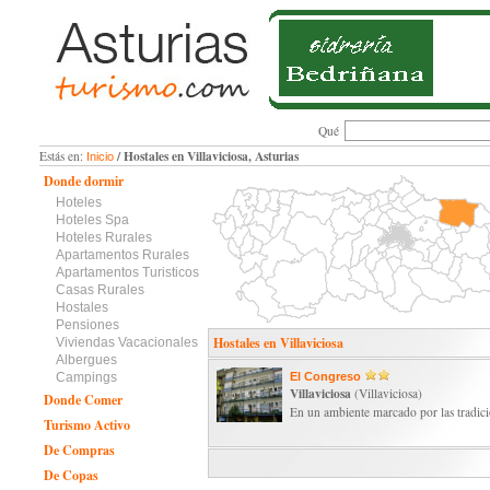
Qué
/ Hostales en Villaviciosa, Asturias
Estás en:
Inicio
Donde dormir
Hoteles
Hoteles Spa
Hoteles Rurales
Apartamentos Rurales
Apartamentos Turisticos
Casas Rurales
Hostales
Pensiones
Hostales en Villaviciosa
Viviendas Vacacionales
Albergues
Campings
El Congreso
Villaviciosa
(Villaviciosa)
Donde Comer
En un ambiente marcado por las tradicion
Turismo Activo
De Compras
De Copas