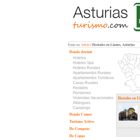
/ Hostales en Llanes, Asturias
Estás en:
Inicio
Donde dormir
Hoteles
Hoteles Spa
Hoteles Rurales
Apartamentos Rurales
Apartamentos Turisticos
Casas Rurales
Hostales
Pensiones
Hostales en L
Viviendas Vacacionales
Albergues
Campings
Donde Comer
Turismo Activo
De Compras
De Copas