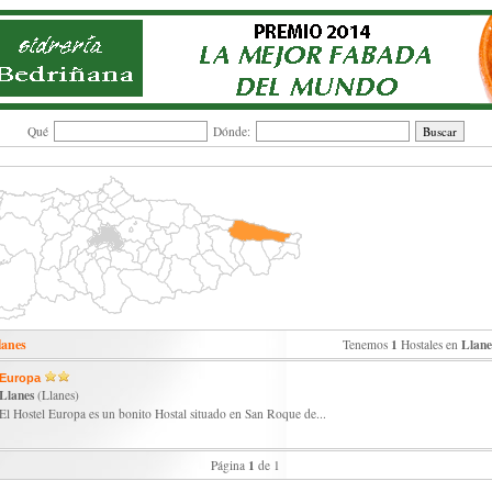
Qué
Dónde:
lanes
1
Llane
Tenemos
Hostales en
Europa
Llanes
(Llanes)
El Hostel Europa es un bonito Hostal situado en San Roque de...
1
Página
de 1