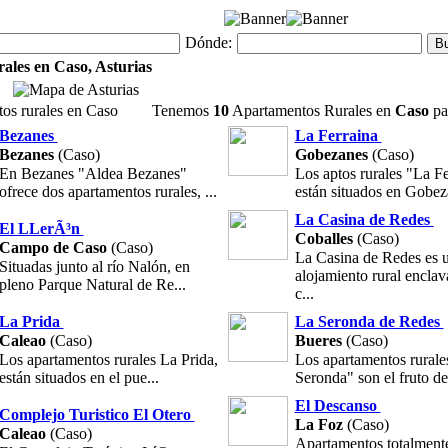
Dónde:
ales en Caso, Asturias
os rurales en Caso
Tenemos
10
Apartamentos Rurales en
Caso
par
Bezanes
La Ferraina
Bezanes
(Caso)
Gobezanes
(Caso)
En Bezanes "Aldea Bezanes"
Los aptos rurales "La Fe
ofrece dos apartamentos rurales, ...
están situados en Gobez
La Casina de Redes
El LLerÃ³n
Coballes
(Caso)
Campo de Caso
(Caso)
La Casina de Redes es 
Situadas junto al río Nalón, en
alojamiento rural enclav
pleno Parque Natural de Re...
c...
La Prida
La Seronda de Redes
Caleao
(Caso)
Bueres
(Caso)
Los apartamentos rurales La Prida,
Los apartamentos rurale
están situados en el pue...
Seronda" son el fruto de 
El Descanso
Complejo Turistico El Otero
La Foz
(Caso)
Caleao
(Caso)
Apartamentos totalment