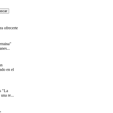
a ofrecerte
rraina"
anes...
un
ado en el
s "La
una re...
e