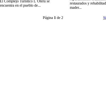
El Complejo Turístico L´Oteru se
restaurados y rehabilita
encuentra en el pueblo de...
mader...
Página
1
de 2
S