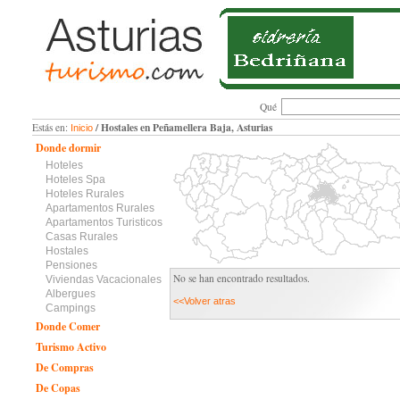
Qué
/ Hostales en Peñamellera Baja, Asturias
Estás en:
Inicio
Donde dormir
Hoteles
Hoteles Spa
Hoteles Rurales
Apartamentos Rurales
Apartamentos Turisticos
Casas Rurales
Hostales
Pensiones
No se han encontrado resultados.
Viviendas Vacacionales
Albergues
<<Volver atras
Campings
Donde Comer
Turismo Activo
De Compras
De Copas