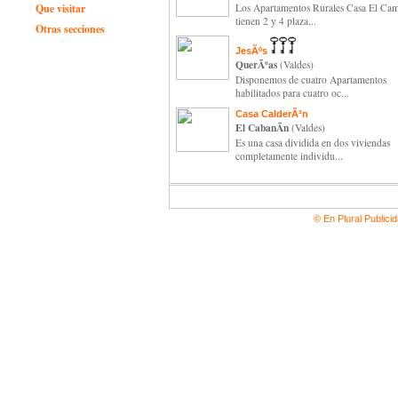
Que visitar
Los Apartamentos Rurales Casa El Ca
tienen 2 y 4 plaza...
Otras secciones
JesÃºs
QuerÃºas
(Valdes)
Disponemos de cuatro Apartamentos
habilitados para cuatro oc...
Casa CalderÃ³n
El CabanÃ­n
(Valdes)
Es una casa dividida en dos viviendas
completamente individu...
© En Plural Publici