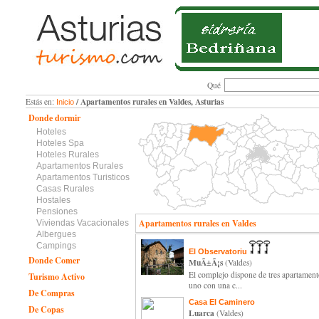
Qué
/ Apartamentos rurales en Valdes, Asturias
Estás en:
Inicio
Donde dormir
Hoteles
Hoteles Spa
Hoteles Rurales
Apartamentos Rurales
Apartamentos Turisticos
Casas Rurales
Hostales
Pensiones
Apartamentos rurales en Valdes
Viviendas Vacacionales
Albergues
Campings
El Observatoriu
Donde Comer
MuÃ±Ã¡s
(Valdes)
El complejo dispone de tres apartament
Turismo Activo
uno con una c...
De Compras
Casa El Caminero
De Copas
Luarca
(Valdes)