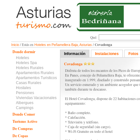
Qué:
Covadonga
/ Estás en
/
Inicio
Hoteles en Peñamellera Baja, Asturias
Donde dormir
Información
Instalaciones
Fotos
Hoteles
Hoteles Spa
Covadonga
Hoteles Rurales
Disfruta de todos los encantos de los Picos de Europ
Apartamentos Rurales
En Panes, concejo de Peñamellera Baja, te ofrecem
Apartamentos Turisticos
inaugurado en 1.999, diseñado y construido pensa
Casas Rurales
Un servicio esmerado y un ambiente acogedor que te
Hostales
también durante tu descanso.
Pensiones
Viviendas Vacacionales
El Hotel Covadonga, dispone de 22 habitaciones con
Albergues
equipamiento:
Campings
* Baño completo.
Donde Comer
* Calefacción.
Turismo Activo
* Televisión y teléfono.
* Caja de seguridad (sin cargo).
De Compras
* Wi-Fi Gratuito en todo el hotel
De Copas