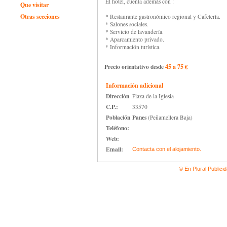
El hotel, cuenta además con :
Que visitar
Otras secciones
* Restaurante gastronómico regional y Cafetería.
* Salones sociales.
* Servicio de lavandería.
* Aparcamiento privado.
* Información turística.
Precio orientativo desde
45 a 75 €
Información adicional
Dirección
Plaza de la Iglesia
C.P.:
33570
Población
Panes
(Peñamellera Baja)
Teléfono:
Web:
Email:
Contacta con el alojamiento.
© En Plural Publici