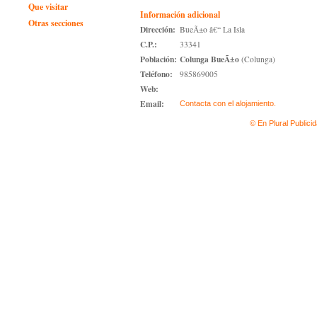
Que visitar
Información adicional
Otras secciones
Dirección:
BueÃ±o â€“ La Isla
C.P.:
33341
Población:
Colunga BueÃ±o
(Colunga)
Teléfono:
985869005
Web:
Email:
Contacta con el alojamiento.
© En Plural Publici