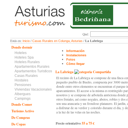
Qué:
La Labriega
Estás en:
/
/
Inicio
Casas Rurales en Colunga, Asturias
Donde dormir
Información
Hoteles
Instalaciones
Hoteles Spa
Fotos
Hoteles Rurales
Cómo llegar
Apartamentos Rurales
Apartamentos Turisticos
La Labriega
Compartida
Casas Rurales
El recinto de La Labriega se compone de una finca cer
Hostales
pequeño pueblo de Bueño, compuesta por 3000 metros
Pensiones
donde entre otros elementos se encuentran el parque in
Viviendas Vacacionales
aparcamientos. El acceso a la misma es restringido par
Albergues
nosotros y se compone de arboleda autóctona donde p
Campings
otros frutales, así como nogales, abetos, robles y dos
son una araucaria y un frondoso platanero. El jardín, 
Donde Comer
a disfrutar de su verdor y colorido durante el día, y de
Turismo Activo
a la luz de las velas en las noches.
De Compras
Precio orientativo
55 a 75 €
De Copas