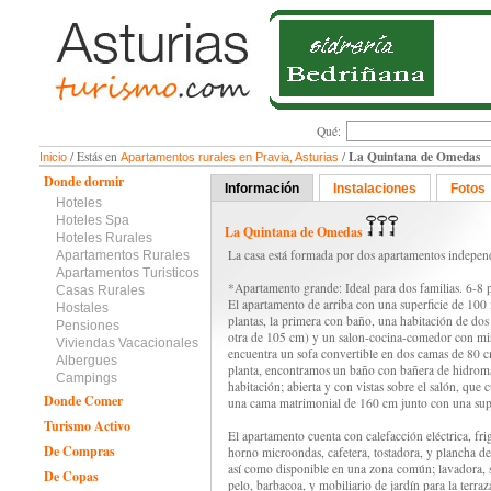
Qué:
La Quintana de Omedas
/ Estás en
/
Inicio
Apartamentos rurales en Pravia, Asturias
Donde dormir
Información
Instalaciones
Fotos
Hoteles
Hoteles Spa
La Quintana de Omedas
Hoteles Rurales
La casa está formada por dos apartamentos independ
Apartamentos Rurales
Apartamentos Turisticos
*Apartamento grande: Ideal para dos familias. 6-8 
Casas Rurales
El apartamento de arriba con una superficie de 10
Hostales
plantas, la primera con baño, una habitación de do
Pensiones
otra de 105 cm) y un salon-cocina-comedor con mir
Viviendas Vacacionales
encuentra un sofa convertible en dos camas de 80 c
Albergues
planta, encontramos un baño con bañera de hidroma
Campings
habitación; abierta y con vistas sobre el salón, que 
Donde Comer
una cama matrimonial de 160 cm junto con una supl
Turismo Activo
El apartamento cuenta con calefacción eléctrica, frigo
De Compras
horno microondas, cafetera, tostadora, y plancha d
así como disponible en una zona común; lavadora, 
De Copas
pelo, barbacoa, y mobiliario de jardín para la terraz