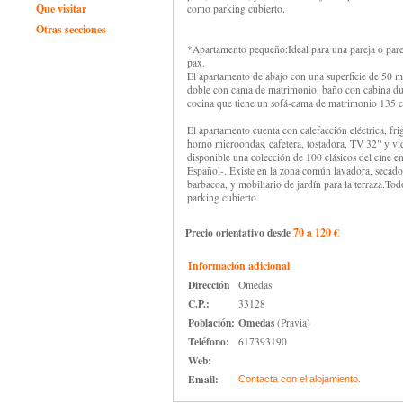
Que visitar
como parking cubierto.
Otras secciones
*Apartamento pequeño:Ideal para una pareja o pare
pax.
El apartamento de abajo con una superficie de 50 m
doble con cama de matrimonio, baño con cabina du
cocina que tiene un sofá-cama de matrimonio 135 
El apartamento cuenta con calefacción eléctrica, frigo
horno microondas, cafetera, tostadora, TV 32" y vi
disponible una colección de 100 clásicos del cíne en
Español-. Existe en la zona común lavadora, secador
barbacoa, y mobiliario de jardín para la terraza.Tod
parking cubierto.
Precio orientativo desde
70 a 120 €
Información adicional
Dirección
Omedas
C.P.:
33128
Población:
Omedas
(Pravia)
Teléfono:
617393190
Web:
Email:
Contacta con el alojamiento.