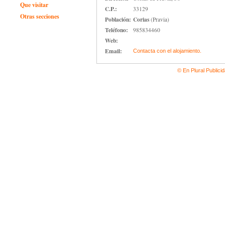
Que visitar
C.P.:
33129
Otras secciones
Población:
Corias
(Pravia)
Teléfono:
985834460
Web:
Email:
Contacta con el alojamiento.
© En Plural Publici