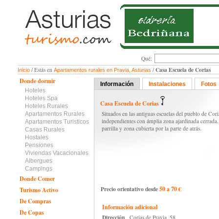
Qué:
Casa Escuela de Corias
/ Estás en
/
Inicio
Apartamentos rurales en Pravia, Asturias
Donde dormir
Información
Instalaciones
Fotos
Hoteles
Hoteles Spa
Casa Escuela de Corias
Hoteles Rurales
Situados en las antiguas escuelas del pueblo de Cor
Apartamentos Rurales
independientes con ámplia zona ajardinada cerrada
Apartamentos Turisticos
parrilla y zona cubierta por la parte de atrás.
Casas Rurales
Hostales
Pensiones
Viviendas Vacacionales
Albergues
Campings
Donde Comer
Precio orientativo desde
50 a 70 €
Turismo Activo
De Compras
Información adicional
De Copas
Dirección
Corias de Pravia, 58