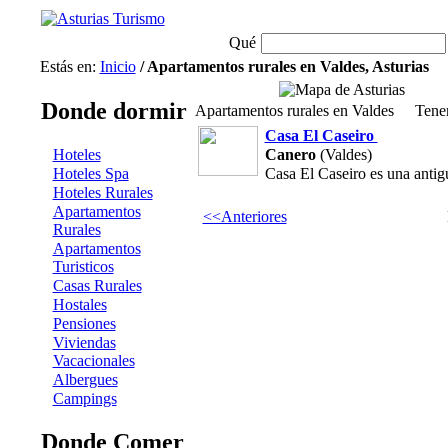
Qué
Estás en:
Inicio
/ Apartamentos rurales en Valdes, Asturias
Donde dormir
Apartamentos rurales en Valdes
Ten
Casa El Caseiro
Hoteles
Canero
(Valdes)
Hoteles Spa
Casa El Caseiro es una antigu
Hoteles Rurales
Apartamentos
<<Anteriores
Rurales
Apartamentos
Turisticos
Casas Rurales
Hostales
Pensiones
Viviendas
Vacacionales
Albergues
Campings
Donde Comer