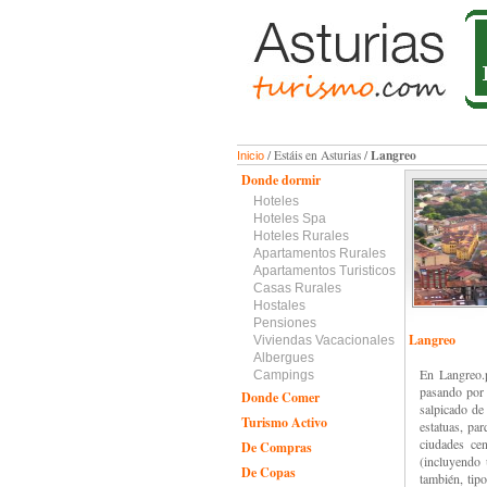
Langreo
/ Estáis en Asturias /
Inicio
Donde dormir
Hoteles
Hoteles Spa
Hoteles Rurales
Apartamentos Rurales
Apartamentos Turisticos
Casas Rurales
Hostales
Pensiones
Langreo
Viviendas Vacacionales
Albergues
En Langreo.p
Campings
pasando por 
Donde Comer
salpicado de
Turismo Activo
estatuas, pa
ciudades cen
De Compras
(incluyendo 
De Copas
también, tipo