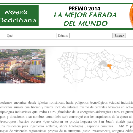
Qué:
Dónde:
odemos encontrar desde iglesias románicas, hasta polígonos tecnológicos (ciudad industria
entornos rurales con hórreo y huerta incluída enfrente mismo de centrales térmicas en activ
 tipologías industriales que Pedro Duro (fundador de la energético-siderúrgica Duro Felguera
rques y dotaciones a su nombre, como debe ser) construyó con los arquitectos de la época al e
troeuropeas: barrios obreros (que celebran su propia hoguera de San Juan), chalets para
una residencia para ingenieros solteros, ahora hotel-spa) , espacios comunes… Ah! Y po
logías de viviendas regionalistas propias de la autarquía (estilo “vascuence”), antiguos edifi