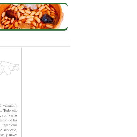
l valnalón),
o. Todo ello
, con varias
stilo de las
 ingenieros
r supuesto,
cios y naves