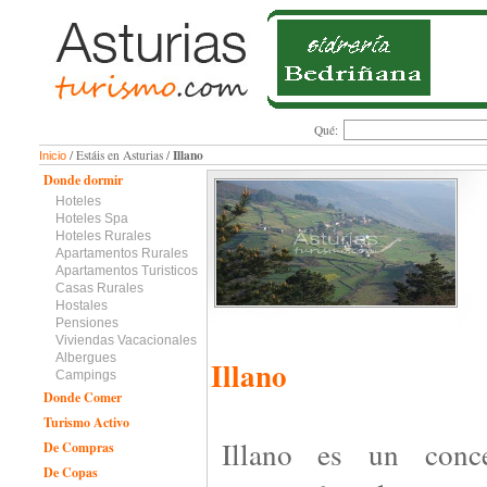
Qué:
Illano
/ Estáis en Asturias /
Inicio
Donde dormir
Hoteles
Hoteles Spa
Hoteles Rurales
Apartamentos Rurales
Apartamentos Turisticos
Casas Rurales
Hostales
Pensiones
Viviendas Vacacionales
Albergues
Illano
Campings
Donde Comer
Turismo Activo
Illano es un conc
De Compras
De Copas